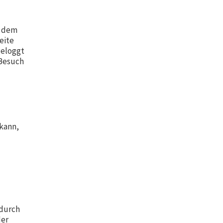
d dem
eite
geloggt
 Besuch
kann,
 durch
der