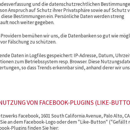
Bundesverfassung und die datenschutzrechtlichen Bestimmung
on Anspruch auf Schutz ihrer Privatsphäre sowie auf Schutz v
en diese Bestimmungen ein. Persönliche Daten werden streng
kauft noch weiter gegeben.
Providern bemühen wir uns, die Datenbanken so gut wie mögl
 vor Fälschung zu schützen.
nde Daten in Logfiles gespeichert: IP-Adresse, Datum, Uhrzei
ationen zum Betriebssystem resp. Browser. Diese Nutzungsdat
wertungen, so dass Trends erkennbar sind, anhand derer wir un
NUTZUNG VON FACEBOOK-PLUGINS (LIKE-BUTTO
etzwerks Facebook, 1601 South California Avenue, Palo Alto, CA
 Sie an dem Facebook-Logo oder dem "Like-Button" ("Gefällt 
book-Plugins finden Sie hier: