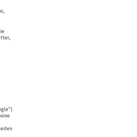
s,
ie
tter,
gle").
 eine
Seiten