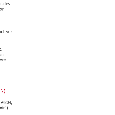
en des
or
ich vor
t,
en
sere
N)
 94304,
mir")